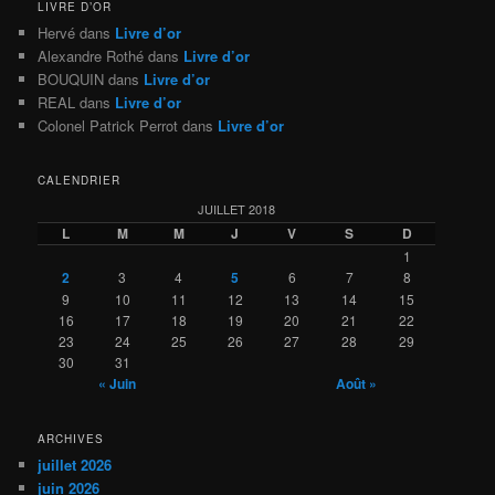
LIVRE D’OR
Hervé
dans
Livre d’or
Alexandre Rothé
dans
Livre d’or
BOUQUIN
dans
Livre d’or
REAL
dans
Livre d’or
Colonel Patrick Perrot
dans
Livre d’or
CALENDRIER
JUILLET 2018
L
M
M
J
V
S
D
1
2
3
4
5
6
7
8
9
10
11
12
13
14
15
16
17
18
19
20
21
22
23
24
25
26
27
28
29
30
31
« Juin
Août »
ARCHIVES
juillet 2026
juin 2026