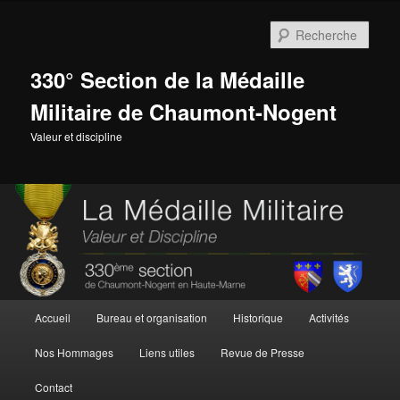
Aller
Aller
au
au
Rech
contenu
contenu
principal
secondaire
330° Section de la Médaille
Militaire de Chaumont-Nogent
Valeur et discipline
Menu
Accueil
Bureau et organisation
Historique
Activités
principal
Nos Hommages
Liens utiles
Revue de Presse
Contact