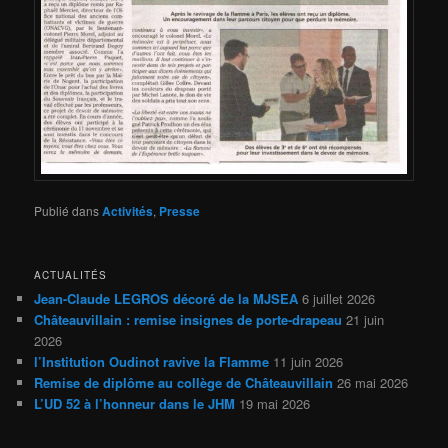
Publié dans
Activités
,
Presse
ACTUALITÉS
Jean-Claude LEGROS décoré de la MJSEA
6 juillet 2026
Châteauvillain : remise insignes de porte-drapeau
21 juin
2026
l’Institution Oudinot ravive la Flamme
11 juin 2026
Remise de diplôme au collège de Châteauvillain
26 mai 2026
L’UD 52 à l’honneur dans le JHM
19 mai 2026