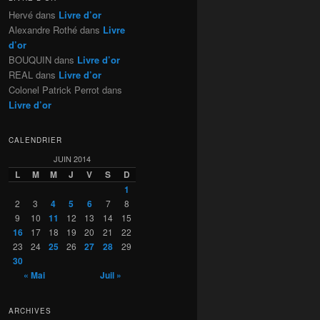
Hervé
dans
Livre d’or
Alexandre Rothé
dans
Livre
d’or
BOUQUIN
dans
Livre d’or
REAL
dans
Livre d’or
Colonel Patrick Perrot
dans
Livre d’or
CALENDRIER
JUIN 2014
L
M
M
J
V
S
D
1
2
3
4
5
6
7
8
9
10
11
12
13
14
15
16
17
18
19
20
21
22
23
24
25
26
27
28
29
30
« Mai
Juil »
ARCHIVES