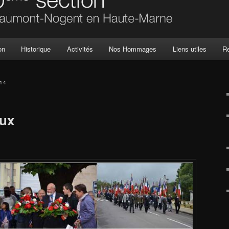
on
Historique
Activités
Nos Hommages
Liens utiles
R
014
aux