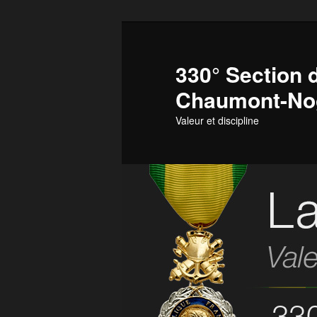
Aller
Aller
au
au
contenu
contenu
330° Section d
principal
secondaire
Chaumont-No
Valeur et discipline