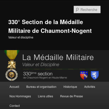
Aller
Aller
au
au
Rech
contenu
contenu
principal
secondaire
330° Section de la Médaille
Militaire de Chaumont-Nogent
Valeur et discipline
Menu
Accueil
Bureau et organisation
Historique
Activités
principal
Nos Hommages
Liens utiles
Revue de Presse
Contact