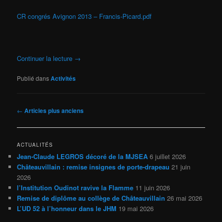
CR congrés Avignon 2013 – Francis-Picard.pdf
Continuer la lecture
→
Publié dans
Activités
Navigation
←
Articles plus anciens
des
articles
ACTUALITÉS
Jean-Claude LEGROS décoré de la MJSEA
6 juillet 2026
Châteauvillain : remise insignes de porte-drapeau
21 juin
2026
l’Institution Oudinot ravive la Flamme
11 juin 2026
Remise de diplôme au collège de Châteauvillain
26 mai 2026
L’UD 52 à l’honneur dans le JHM
19 mai 2026