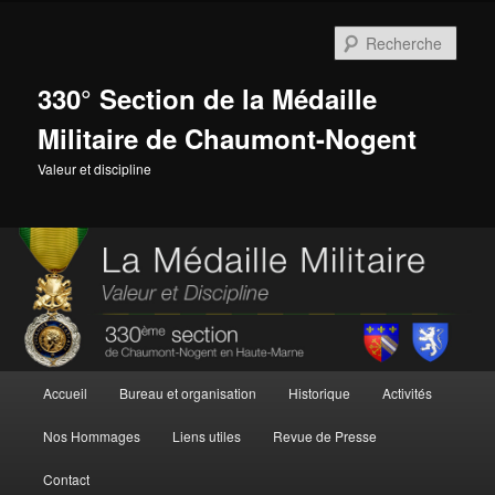
Aller
Aller
au
au
Rech
contenu
contenu
principal
secondaire
330° Section de la Médaille
Militaire de Chaumont-Nogent
Valeur et discipline
Menu
Accueil
Bureau et organisation
Historique
Activités
principal
Nos Hommages
Liens utiles
Revue de Presse
Contact