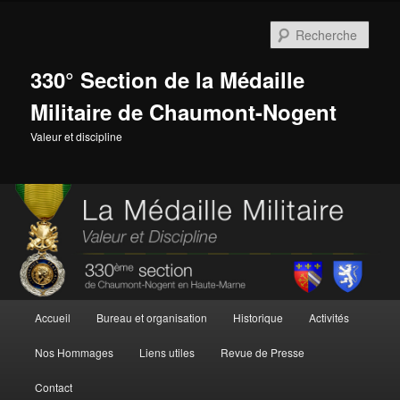
Aller
Aller
au
au
Rech
contenu
contenu
principal
secondaire
330° Section de la Médaille
Militaire de Chaumont-Nogent
Valeur et discipline
Menu
Accueil
Bureau et organisation
Historique
Activités
principal
Nos Hommages
Liens utiles
Revue de Presse
Contact