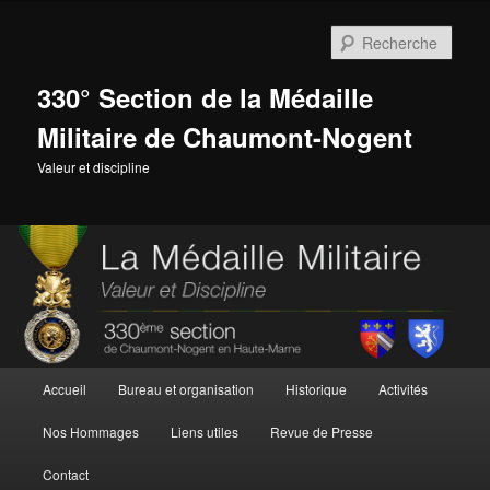
Aller
Aller
au
au
Rech
contenu
contenu
principal
secondaire
330° Section de la Médaille
Militaire de Chaumont-Nogent
Valeur et discipline
Menu
Accueil
Bureau et organisation
Historique
Activités
principal
Nos Hommages
Liens utiles
Revue de Presse
Contact