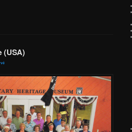
e (USA)
rvé