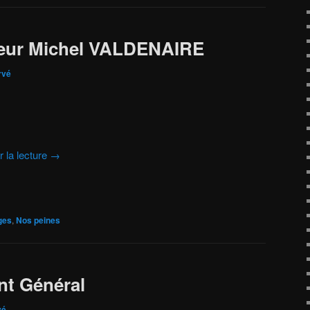
eur Michel VALDENAIRE
rvé
r la lecture
→
ges
,
Nos peines
nt Général
vé