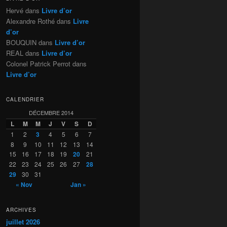
Hervé
dans
Livre d’or
Alexandre Rothé
dans
Livre
d’or
BOUQUIN
dans
Livre d’or
REAL
dans
Livre d’or
Colonel Patrick Perrot
dans
Livre d’or
CALENDRIER
DÉCEMBRE 2014
L
M
M
J
V
S
D
1
2
3
4
5
6
7
8
9
10
11
12
13
14
15
16
17
18
19
20
21
22
23
24
25
26
27
28
29
30
31
« Nov
Jan »
ARCHIVES
juillet 2026