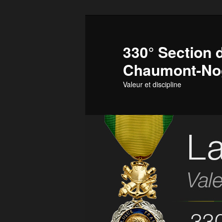
Aller
Aller
au
au
contenu
contenu
330° Section d
principal
secondaire
Chaumont-No
Valeur et discipline