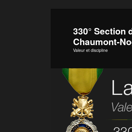
Aller
Aller
au
au
contenu
contenu
330° Section d
principal
secondaire
Chaumont-No
Valeur et discipline