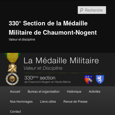
Aller
Aller
au
au
Rech
contenu
contenu
principal
secondaire
330° Section de la Médaille
Militaire de Chaumont-Nogent
Valeur et discipline
Menu
Accueil
Bureau et organisation
Historique
Activités
principal
Nos Hommages
Liens utiles
Revue de Presse
Contact