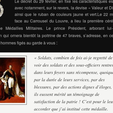
Le décret du 29 février, en fixe les caractéristiques es
avec notamment, sur le revers, la devise « Valeur et Di
ainsi que le ruban de couleurs jaune et vert.Le 22 
face au Carrousel du Louvre, a lieu la première cér
e Médailles Militaires.
Le prince Président, arborant lu
n qui ornera bientôt la poitrine de 47 braves, s’adresse, en c
:
 hommes figés au garde à vous
« Soldats, combien de fois ai-je regretté de
voir des soldats et des sous-officiers rentre
dans leurs foyers sans récompense, quoiqu
par la durée de leurs services, par des
blessures, par des actions dignes d’éloges,
ils eussent mérité un témoignage de
satisfaction de la patrie !
C’est pour le leu
accorder que j’ai institué cette médaille.