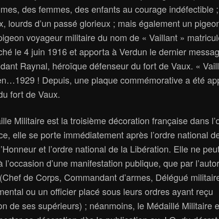
es, des femmes, des enfants au courage indéfectible ;
, lourds d’un passé glorieux ; mais également un pigeon
pigeon voyageur militaire du nom de « Vaillant » matricu
âché le 4 juin 1916 et apporta à Verdun le dernier messa
nt Raynal, héroïque défenseur du fort de Vaux. « Vaill
en…1929 ! Depuis, une plaque commémorative a été ap
 du fort de Vaux.
lle Militaire est la troisième décoration française dans l’
e, elle se porte immédiatement après l’ordre national de
’Honneur et l’ordre national de la Libération. Elle ne peut
à l’occasion d’une manifestation publique, que par l’autor
e (Chef de Corps, Commandant d’armes, Délégué militair
ental ou un officier placé sous leurs ordres ayant reçu
on de ses supérieurs) ; néanmoins, le Médaillé Militaire 