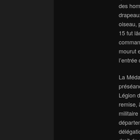
des homm
drapeaux
oiseau, 
15 fut l
commanda
mourut 
l’entrée
La Médai
préséanc
Légion d
remise, 
militair
départem
délégati