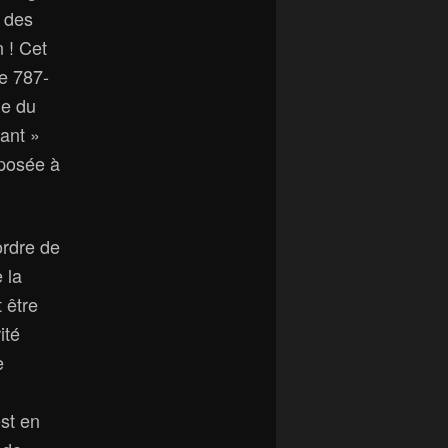
 des
 ! Cet
le 787-
ge du
ant »
posée à
ordre de
 la
 être
ité
e
est en