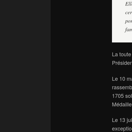
Ell
cer
por
fam
La toute
Présiden
Le 10 m
rassemb
1705 sol
Médaille 
Le 13 ju
exceptio