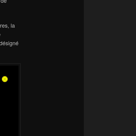
 de
res, la
e
désigné