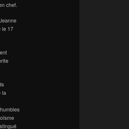
en chef.
e-Jeanne
 le 17
ent
rite
ds
 la
« humbles
roïsme
istingué