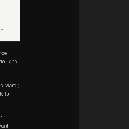
 »
ince
de ligne.
e Mars ;
de la
r
yant