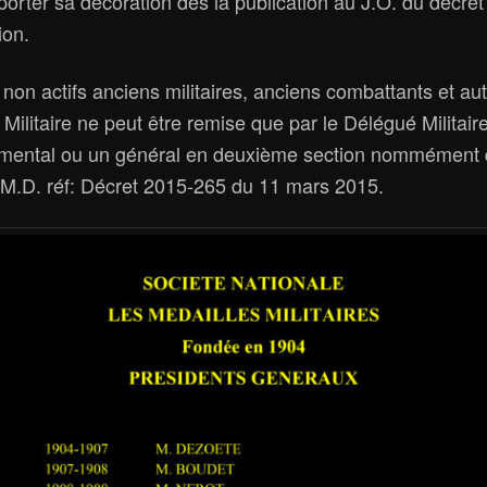
 porter sa décoration dès la publication au J.O. du décret
ion.
 non actifs anciens militaires, anciens combattants et aut
 Militaire ne peut être remise que par le Délégué Militair
mental ou un général en deuxième section nommément 
.M.D. réf: Décret 2015-265 du 11 mars 2015.