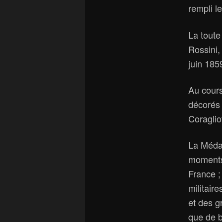
rempli l
La toute
Rossini,
juin 185
Au cours
décorés 
Coraglio
La Médai
moments 
France ;
militair
et des g
que de b