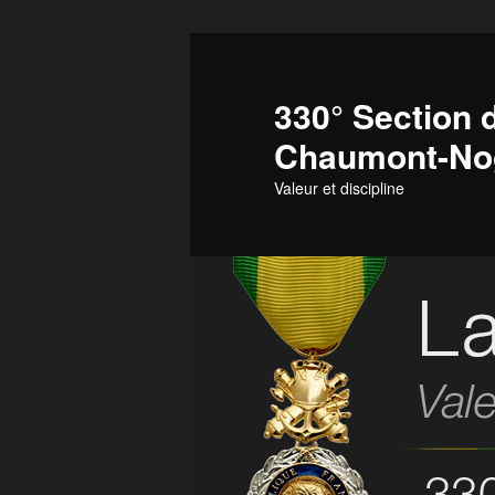
Aller
au
contenu
330° Section d
principal
Chaumont-No
Valeur et discipline