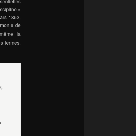
sentielles
scipline »
mars 1852,
émonie de
i-même la
es termes,
r
e,
r