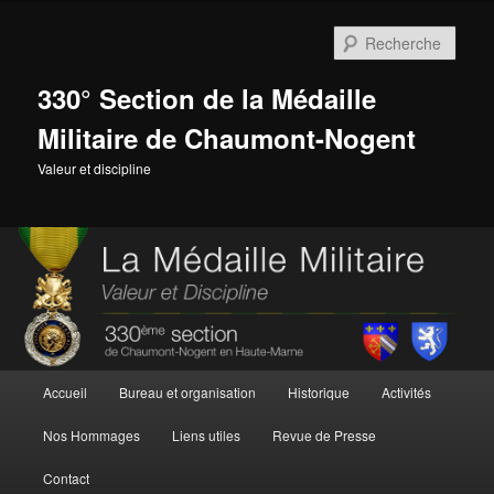
Aller
Aller
au
au
Rech
contenu
contenu
principal
secondaire
330° Section de la Médaille
Militaire de Chaumont-Nogent
Valeur et discipline
Menu
Accueil
Bureau et organisation
Historique
Activités
principal
Nos Hommages
Liens utiles
Revue de Presse
Contact