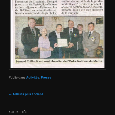
Publié dans
Activités
,
Presse
Navigation
←
Articles plus anciens
des
articles
ACTUALITÉS