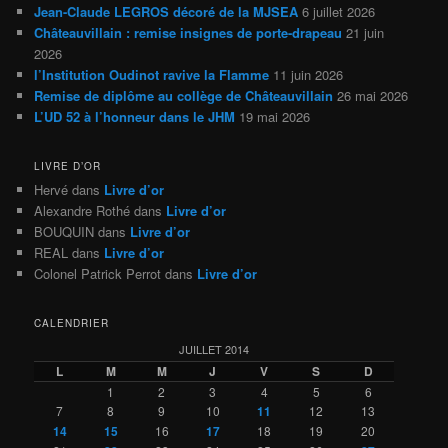
Jean-Claude LEGROS décoré de la MJSEA
6 juillet 2026
Châteauvillain : remise insignes de porte-drapeau
21 juin
2026
l’Institution Oudinot ravive la Flamme
11 juin 2026
Remise de diplôme au collège de Châteauvillain
26 mai 2026
L’UD 52 à l’honneur dans le JHM
19 mai 2026
LIVRE D’OR
Hervé
dans
Livre d’or
Alexandre Rothé
dans
Livre d’or
BOUQUIN
dans
Livre d’or
REAL
dans
Livre d’or
Colonel Patrick Perrot
dans
Livre d’or
CALENDRIER
JUILLET 2014
L
M
M
J
V
S
D
1
2
3
4
5
6
7
8
9
10
11
12
13
14
15
16
17
18
19
20