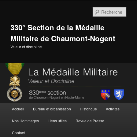
Aller
au
Rech
contenu
principal
330° Section de la Médaille
Militaire de Chaumont-Nogent
Valeur et discipline
Menu
Accueil
Bureau et organisation
Historique
Activités
principal
Nos Hommages
Liens utiles
Revue de Presse
Contact