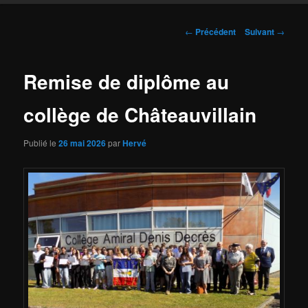
Navigation
←
Précédent
Suivant
→
des
articles
Remise de diplôme au
collège de Châteauvillain
Publié le
26 mai 2026
par
Hervé