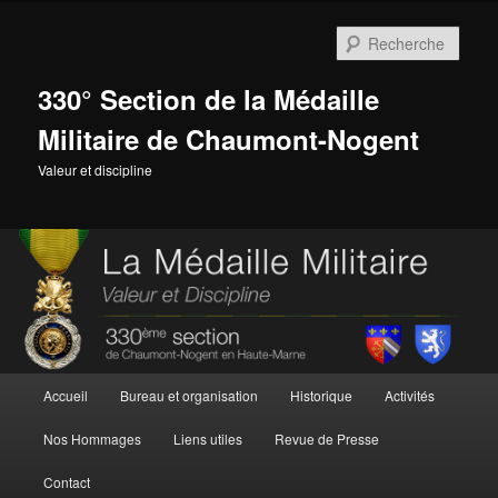
Aller
au
Rech
contenu
principal
330° Section de la Médaille
Militaire de Chaumont-Nogent
Valeur et discipline
Menu
Accueil
Bureau et organisation
Historique
Activités
principal
Nos Hommages
Liens utiles
Revue de Presse
Contact