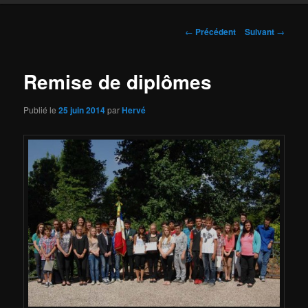
Navigation
←
Précédent
Suivant
→
des
articles
Remise de diplômes
Publié le
25 juin 2014
par
Hervé