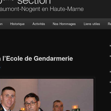
on
Historique
Activités
Nos Hommages
Liens utiles
R
à l’Ecole de Gendarmerie
é