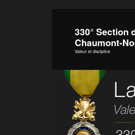
Aller
Aller
au
au
contenu
contenu
330° Section d
principal
secondaire
Chaumont-No
Valeur et discipline