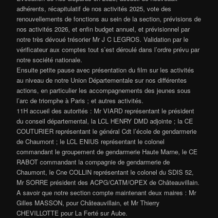
adhérents, récapitulatif de nos activités 2025, vote des
renouvellements de fonctions au sein de la section, prévisions de
nos activités 2026, et enfin budget annuel, et prévisionnel par
notre très dévoué trésorier Mr J C LEGROS. Validation par le
vérificateur aux comptes tout s’est déroulé dans l’ordre prévu par
notre société nationale.
Ensuite petite pause avec présentation du film sur les activités
au niveau de notre Union Départementale sur nos différentes
actions, en particulier les accompagnements des jeunes sous
l’arc de triomphe à Paris ; et autres activités.
11H accueil des autorités : Mr VIARD représentant le président
du conseil départemental, la LCL HENRY DMD adjointe ; la CE
COUTURIER représentant le général Cdt l’école de gendarmerie
de Chaumont ; le LCL ENIUS représentant le colonel
commandant le groupement de gendarmerie Haute Marne, le CE
RABOT commandant la compagnie de gendarmerie de
Chaumont, le Cne COLLIN représentant le colonel du SDIS 52,
Mr SORRE président des ACPG/CATM/OPEX de Châteauvillain.
A savoir que notre section compte maintenant deux maires : Mr
Gilles MASSON, pour Châteauvillain, et Mr Thierry
CHEVILLOTTE pour La Ferté sur Aube.