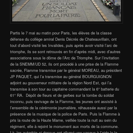
Partis le 7 mai au matin pour Paris, les élèves de la classe
défense du collège amiral Denis Décrés de Chateauvillain, ont
tout d’abord visité les Invalides, puis après avoir visité l’arc de
triomphe, ils se sont retrouvés en fin d’après midi, avec d’autres
associations sous le dôme de l’Arc de Triomphe. Sur l’invitation
de la SNEMM/UD 52, ils ont procédé à une prise de la Flamme
sacrée, Flamme transmise par le général MOREAU, au président
JP PAQUET, qui l’a transmise au général BOURGUIGNON
adjoint au gouverneur militaire de la région Nord Est, qui l’a
transmise à son tour au capitaine commandant la 6° batterie du
61° RA. Dépôt de fleurs et de gerbes sur la tombe du soldat
inconnu, puis ravivage de la Flamme, les jeunes ont assisté à
l’ensemble de la cérémonie journalière, réhaussée aussi par la
présence de la musique de la police de Paris. Puis la Flamme à
pris la route de la Haute Marne, veillée toute la nuit au sein du
régiment, elle à rejoint le monument aux morts de la commune.
Là, les autorités ci dessus ont allumé une vasque à l’aide le la