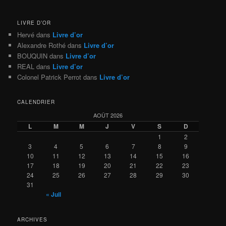
LIVRE D’OR
Hervé
dans
Livre d’or
Alexandre Rothé
dans
Livre d’or
BOUQUIN
dans
Livre d’or
REAL
dans
Livre d’or
Colonel Patrick Perrot
dans
Livre d’or
CALENDRIER
AOÛT 2026
L
M
M
J
V
S
D
1
2
3
4
5
6
7
8
9
10
11
12
13
14
15
16
17
18
19
20
21
22
23
24
25
26
27
28
29
30
31
« Juil
ARCHIVES