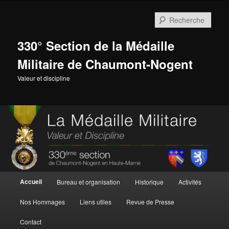
Aller
Aller
au
au
Rech
contenu
contenu
principal
secondaire
330° Section de la Médaille
Militaire de Chaumont-Nogent
Valeur et discipline
Menu
Accueil
Bureau et organisation
Historique
Activités
principal
Nos Hommages
Liens utiles
Revue de Presse
Contact