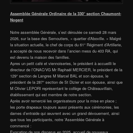
Assemblée Générale Ordinaire de la 330° section Chaumont-
Nogent
Notre assemblée Générale, s’est déroulée ce samedi 28 mars
2026, sur la base des Semoutiers, « quartier d’Aboville. » Malgré
la situation actuelle, le chef de corps du 61° Régiment d’Artillerie,
a accepté de nous recevoir dans l’ancien mess du 403 RA, qui
est devenu la maison des familles.
Apres un petit café et viennoiseries, le président à accueilli le
directeur de l’ONAC/VG Mr Raphaël MERCIER, le président de la
129° section de Langres M Marcel BAL et son épouse, le
président de la 287° section de St Dizier et son épouse, ainsi que
M Olivier LEPORI représentant le collège de Châteauvillain,
établissement qui est membre de notre section.
Après avoir remercié les organisateurs pour la mise en place ;
les porte drapeaux toujours aussi présents aux cérémonies, les
dames d’entraide qui œuvrent avec un grand dévouement, ainsi
que tous les participants, notre ’Assemblée Générale à
commencé :
Evocation de nos disparus en 2025, accueil de nouveaux