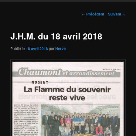
Navigation
←
Précédent
Suivant
→
des
articles
J.H.M. du 18 avril 2018
Publié le
18 avril 2018
par
Hervé