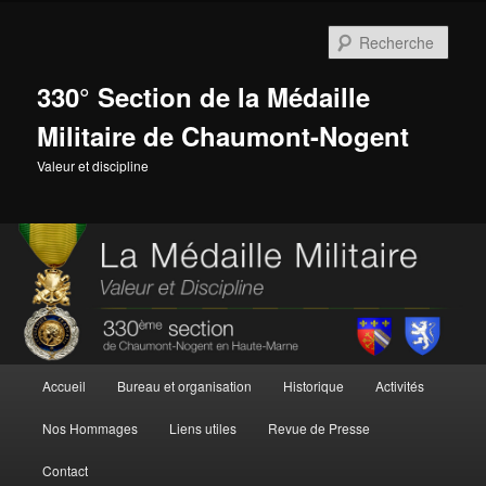
Aller
au
Rech
contenu
principal
330° Section de la Médaille
Militaire de Chaumont-Nogent
Valeur et discipline
Menu
Accueil
Bureau et organisation
Historique
Activités
principal
Nos Hommages
Liens utiles
Revue de Presse
Contact