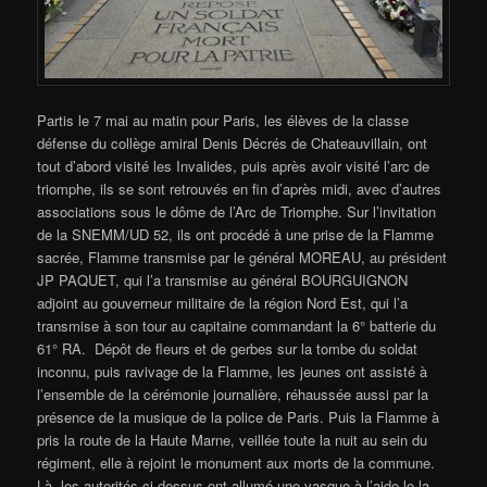
Partis le 7 mai au matin pour Paris, les élèves de la classe
défense du collège amiral Denis Décrés de Chateauvillain, ont
tout d’abord visité les Invalides, puis après avoir visité l’arc de
triomphe, ils se sont retrouvés en fin d’après midi, avec d’autres
associations sous le dôme de l’Arc de Triomphe. Sur l’invitation
de la SNEMM/UD 52, ils ont procédé à une prise de la Flamme
sacrée, Flamme transmise par le général MOREAU, au président
JP PAQUET, qui l’a transmise au général BOURGUIGNON
adjoint au gouverneur militaire de la région Nord Est, qui l’a
transmise à son tour au capitaine commandant la 6° batterie du
61° RA. Dépôt de fleurs et de gerbes sur la tombe du soldat
inconnu, puis ravivage de la Flamme, les jeunes ont assisté à
l’ensemble de la cérémonie journalière, réhaussée aussi par la
présence de la musique de la police de Paris. Puis la Flamme à
pris la route de la Haute Marne, veillée toute la nuit au sein du
régiment, elle à rejoint le monument aux morts de la commune.
Là, les autorités ci dessus ont allumé une vasque à l’aide le la