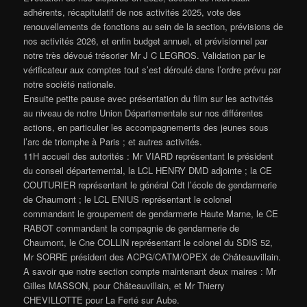
adhérents, récapitulatif de nos activités 2025, vote des
renouvellements de fonctions au sein de la section, prévisions de
nos activités 2026, et enfin budget annuel, et prévisionnel par
notre très dévoué trésorier Mr J C LEGROS. Validation par le
vérificateur aux comptes tout s’est déroulé dans l’ordre prévu par
notre société nationale.
Ensuite petite pause avec présentation du film sur les activités
au niveau de notre Union Départementale sur nos différentes
actions, en particulier les accompagnements des jeunes sous
l’arc de triomphe à Paris ; et autres activités.
11H accueil des autorités : Mr VIARD représentant le président
du conseil départemental, la LCL HENRY DMD adjointe ; la CE
COUTURIER représentant le général Cdt l’école de gendarmerie
de Chaumont ; le LCL ENIUS représentant le colonel
commandant le groupement de gendarmerie Haute Marne, le CE
RABOT commandant la compagnie de gendarmerie de
Chaumont, le Cne COLLIN représentant le colonel du SDIS 52,
Mr SORRE président des ACPG/CATM/OPEX de Châteauvillain.
A savoir que notre section compte maintenant deux maires : Mr
Gilles MASSON, pour Châteauvillain, et Mr Thierry
CHEVILLOTTE pour La Ferté sur Aube.