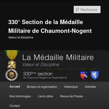
Aller
Aller
au
au
Rech
contenu
contenu
principal
secondaire
330° Section de la Médaille
Militaire de Chaumont-Nogent
Valeur et discipline
Menu
Accueil
Bureau et organisation
Historique
Activités
principal
Nos Hommages
Liens utiles
Revue de Presse
Contact