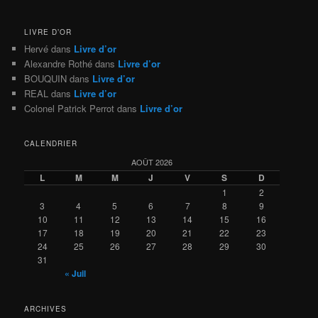
LIVRE D’OR
Hervé
dans
Livre d’or
Alexandre Rothé
dans
Livre d’or
BOUQUIN
dans
Livre d’or
REAL
dans
Livre d’or
Colonel Patrick Perrot
dans
Livre d’or
CALENDRIER
AOÛT 2026
L
M
M
J
V
S
D
1
2
3
4
5
6
7
8
9
10
11
12
13
14
15
16
17
18
19
20
21
22
23
24
25
26
27
28
29
30
31
« Juil
ARCHIVES