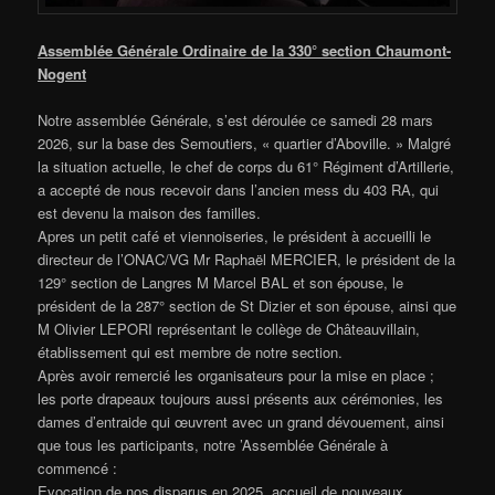
Assemblée Générale Ordinaire de la 330° section Chaumont-
Nogent
Notre assemblée Générale, s’est déroulée ce samedi 28 mars
2026, sur la base des Semoutiers, « quartier d’Aboville. » Malgré
la situation actuelle, le chef de corps du 61° Régiment d’Artillerie,
a accepté de nous recevoir dans l’ancien mess du 403 RA, qui
est devenu la maison des familles.
Apres un petit café et viennoiseries, le président à accueilli le
directeur de l’ONAC/VG Mr Raphaël MERCIER, le président de la
129° section de Langres M Marcel BAL et son épouse, le
président de la 287° section de St Dizier et son épouse, ainsi que
M Olivier LEPORI représentant le collège de Châteauvillain,
établissement qui est membre de notre section.
Après avoir remercié les organisateurs pour la mise en place ;
les porte drapeaux toujours aussi présents aux cérémonies, les
dames d’entraide qui œuvrent avec un grand dévouement, ainsi
que tous les participants, notre ’Assemblée Générale à
commencé :
Evocation de nos disparus en 2025, accueil de nouveaux