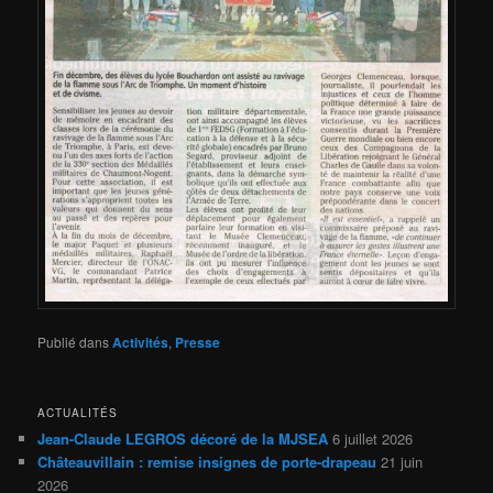
Publié dans
Activités
,
Presse
ACTUALITÉS
Jean-Claude LEGROS décoré de la MJSEA
6 juillet 2026
Châteauvillain : remise insignes de porte-drapeau
21 juin
2026