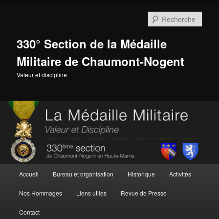
Aller
Aller
au
au
Rech
contenu
contenu
principal
secondaire
330° Section de la Médaille
Militaire de Chaumont-Nogent
Valeur et discipline
Menu
Accueil
Bureau et organisation
Historique
Activités
principal
Nos Hommages
Liens utiles
Revue de Presse
Contact