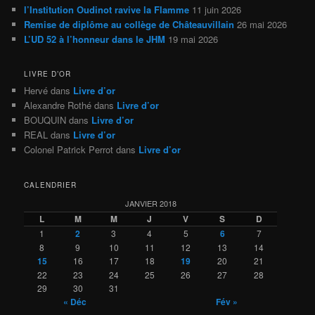
l’Institution Oudinot ravive la Flamme
11 juin 2026
Remise de diplôme au collège de Châteauvillain
26 mai 2026
L’UD 52 à l’honneur dans le JHM
19 mai 2026
LIVRE D’OR
Hervé
dans
Livre d’or
Alexandre Rothé
dans
Livre d’or
BOUQUIN
dans
Livre d’or
REAL
dans
Livre d’or
Colonel Patrick Perrot
dans
Livre d’or
CALENDRIER
JANVIER 2018
L
M
M
J
V
S
D
1
2
3
4
5
6
7
8
9
10
11
12
13
14
15
16
17
18
19
20
21
22
23
24
25
26
27
28
29
30
31
« Déc
Fév »