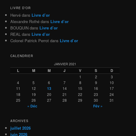
LIVRE D’OR
Hervé
dans
Livre d’or
Alexandre Rothé
dans
Livre d’or
BOUQUIN
dans
Livre d’or
REAL
dans
Livre d’or
Colonel Patrick Perrot
dans
Livre d’or
CALENDRIER
JANVIER 2021
L
M
M
J
V
S
D
1
2
3
4
5
6
7
8
9
10
11
12
13
14
15
16
17
18
19
20
21
22
23
24
25
26
27
28
29
30
31
« Déc
Fév »
ARCHIVES
juillet 2026
juin 2026