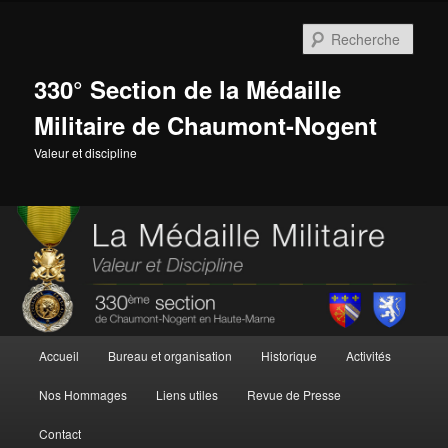
Aller
Aller
au
au
Rech
contenu
contenu
principal
secondaire
330° Section de la Médaille
Militaire de Chaumont-Nogent
Valeur et discipline
Menu
Accueil
Bureau et organisation
Historique
Activités
principal
Nos Hommages
Liens utiles
Revue de Presse
Contact