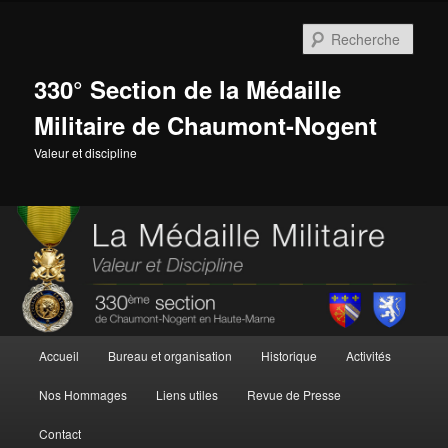
Aller
Aller
au
au
Rech
contenu
contenu
principal
secondaire
330° Section de la Médaille
Militaire de Chaumont-Nogent
Valeur et discipline
Menu
Accueil
Bureau et organisation
Historique
Activités
principal
Nos Hommages
Liens utiles
Revue de Presse
Contact