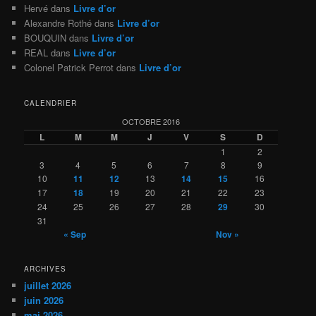
Hervé
dans
Livre d’or
Alexandre Rothé
dans
Livre d’or
BOUQUIN
dans
Livre d’or
REAL
dans
Livre d’or
Colonel Patrick Perrot
dans
Livre d’or
CALENDRIER
OCTOBRE 2016
L
M
M
J
V
S
D
1
2
3
4
5
6
7
8
9
10
11
12
13
14
15
16
17
18
19
20
21
22
23
24
25
26
27
28
29
30
31
« Sep
Nov »
ARCHIVES
juillet 2026
juin 2026
mai 2026