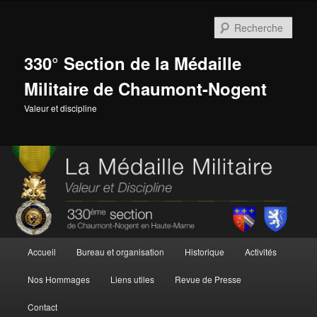
Aller
au
Rech
contenu
principal
330° Section de la Médaille
Militaire de Chaumont-Nogent
Valeur et discipline
Menu
Accueil
Bureau et organisation
Historique
Activités
principal
Nos Hommages
Liens utiles
Revue de Presse
Contact