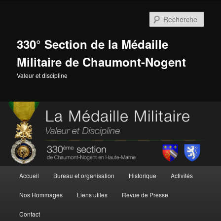
Aller
au
Rech
contenu
principal
330° Section de la Médaille
Militaire de Chaumont-Nogent
Valeur et discipline
Menu
Accueil
Bureau et organisation
Historique
Activités
principal
Nos Hommages
Liens utiles
Revue de Presse
Contact