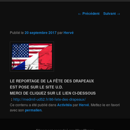
Navigation
←
Précédent
Suivant
→
des
articles
Publié le
20 septembre 2017
par
Hervé
LE REPORTAGE DE LA FÊTE DES DRAPEAUX
EST POSE SUR LE SITE U.D.
MERCI DE CLIQUEZ SUR LE LIEN CI-DESSOUS
:
http://medmil-ud52.fr/
86-fete-des-drapeaux
/
‎
Ce contenu a été publié dans
Activités
par
Hervé
. Mettez-le en favori
avec son
permalien
.