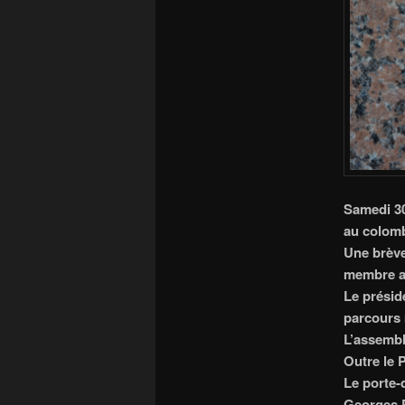
Samedi 30
au colomb
Une brève
membre as
Le présid
parcours 
L’assembl
Outre le P
Le porte
Georges 