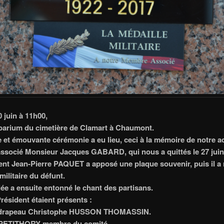
 juin à 11h00,
arium du cimetière de Clamart à Chaumont.
 et émouvante cérémonie a eu lieu, ceci à la mémoire de notre a
socié Monsieur Jacques GABARD, qui nous a quittés le 27 juin
ent Jean-Pierre PAQUET a apposé une plaque souvenir, puis il a r
militaire du défunt.
ée a ensuite entonné le chant des partisans.
résident étaient présents :
-drapeau Christophe HUSSON THOMASSIN.
PETITHORY membre du comité.