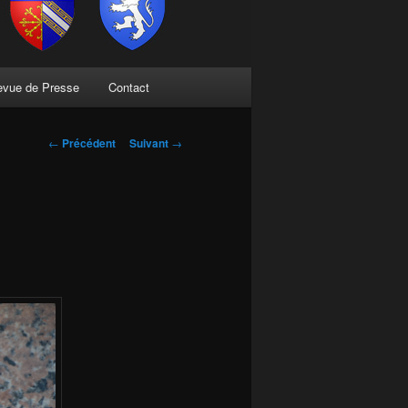
evue de Presse
Contact
Navigation
←
Précédent
Suivant
→
des
articles