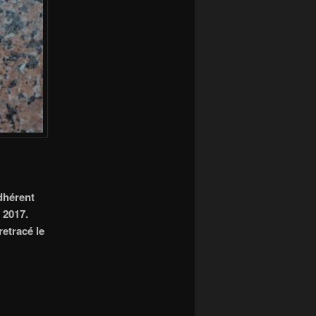
dhérent
 2017.
etracé le