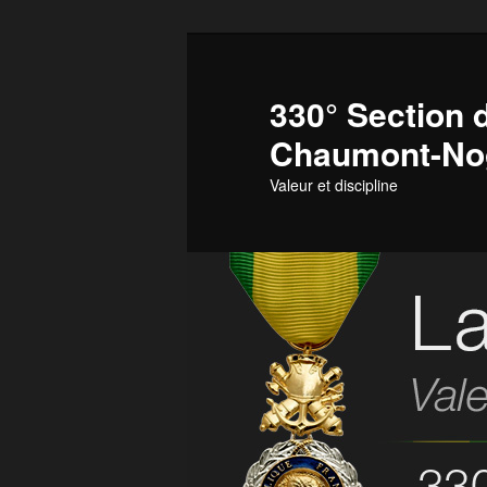
Aller
au
contenu
330° Section d
principal
Chaumont-No
Valeur et discipline