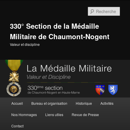
Aller
au
Rech
contenu
principal
330° Section de la Médaille
Militaire de Chaumont-Nogent
Valeur et discipline
Menu
Accueil
Bureau et organisation
Historique
Activités
principal
Nos Hommages
Liens utiles
Revue de Presse
Contact