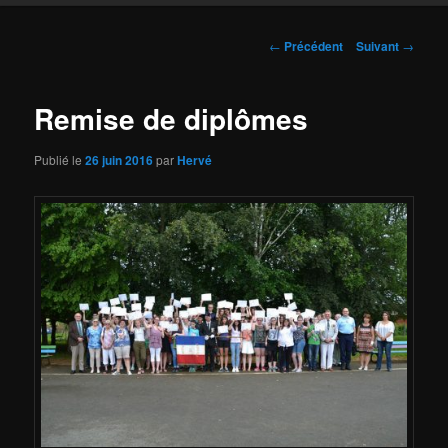
Navigation
←
Précédent
Suivant
→
des
articles
Remise de diplômes
Publié le
26 juin 2016
par
Hervé