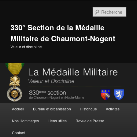
Aller
au
Rech
contenu
principal
330° Section de la Médaille
Militaire de Chaumont-Nogent
Valeur et discipline
Menu
Accueil
Bureau et organisation
Historique
Activités
principal
Nos Hommages
Liens utiles
Revue de Presse
Contact