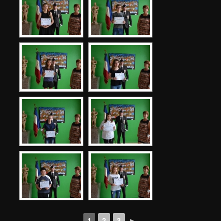
1
2
3
►