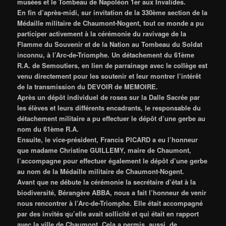
musées et le Tombeau de Napoléon 1er aux Invalides.
En fin d’après-midi, sur invitation de la 330ème section de la
Médaille militaire de Chaumont-Nogent, tout ce monde a pu
participer activement à la cérémonie du ravivage de la
Flamme du Souvenir et de la Nation au Tombeau du Soldat
inconnu, à l’Arc-de-Triomphe. Un détachement du 61ème
R.A. de Semoutiers, en lien de parrainage avec le collège est
venu directement pour les soutenir et leur montrer l’intérêt
de la transmission du DEVOIR de MEMOIRE.
Après un dépôt individuel de roses sur la Dalle Sacrée par
les élèves et leurs différents encadrants, le responsable du
détachement militaire a pu effectuer le dépôt d’une gerbe au
nom du 61ème R.A.
Ensuite, le vice-président, Francis PICARD a eu l’honneur
que madame Christine GUILLEMY, maire de Chaumont,
l’accompagne pour effectuer également le dépôt d’une gerbe
au nom de la Médaille militaire de Chaumont-Nogent.
Avant que ne débute la cérémonie la secrétaire d’état à la
biodiversité, Bérangère ABBA, nous a fait l’honneur de venir
nous rencontrer à l’Arc-de-Triomphe. Elle était accompagné
par des invités qu’elle avait sollicité et qui était en rapport
avec la ville de Chaumont. Cela a permis, aussi, de