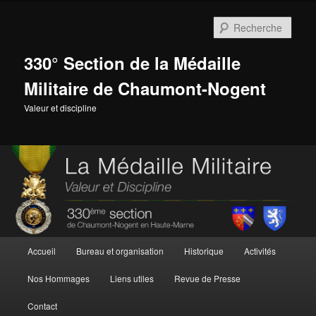
Aller
au
Rech
contenu
principal
330° Section de la Médaille
Militaire de Chaumont-Nogent
Valeur et discipline
Menu
Accueil
Bureau et organisation
Historique
Activités
principal
Nos Hommages
Liens utiles
Revue de Presse
Contact