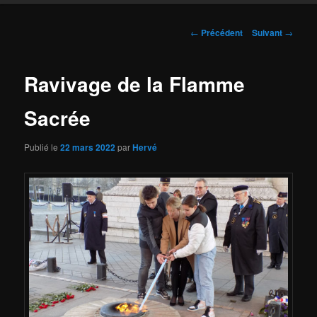
Navigation
←
Précédent
Suivant
→
des
articles
Ravivage de la Flamme
Sacrée
Publié le
22 mars 2022
par
Hervé