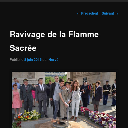
Navigation
←
Précédent
Suivant
→
des
articles
Ravivage de la Flamme
Sacrée
Publié le
8 juin 2016
par
Hervé