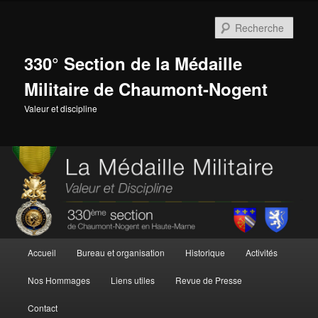
Aller
au
Rech
contenu
principal
330° Section de la Médaille
Militaire de Chaumont-Nogent
Valeur et discipline
Menu
Accueil
Bureau et organisation
Historique
Activités
principal
Nos Hommages
Liens utiles
Revue de Presse
Contact