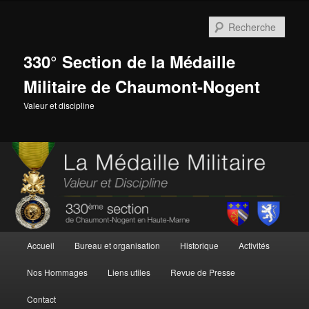
Aller
au
Rech
contenu
principal
330° Section de la Médaille
Militaire de Chaumont-Nogent
Valeur et discipline
Menu
Accueil
Bureau et organisation
Historique
Activités
principal
Nos Hommages
Liens utiles
Revue de Presse
Contact