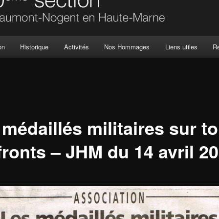
on
Historique
Activités
Nos Hommages
Liens utiles
R
médaillés militaires sur t
fronts – JHM du 14 avril 2