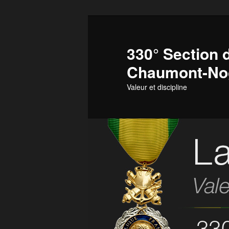
Aller
au
contenu
330° Section d
principal
Chaumont-No
Valeur et discipline