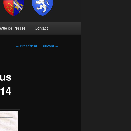
evue de Presse
Contact
Navigation
←
Précédent
Suivant
→
des
articles
ous
014