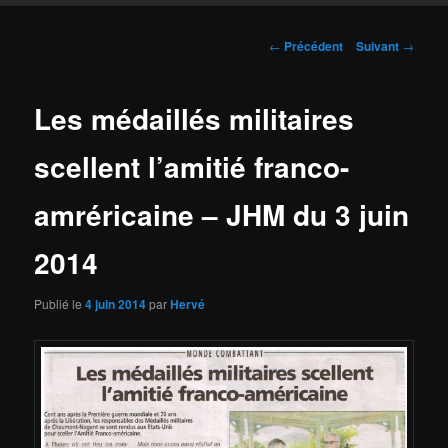
Navigation
←
Précédent
Suivant
→
des
articles
Les médaillés militaires
scellent l’amitié franco-
amréricaine – JHM du 3 juin
2014
Publié le
4 juin 2014
par
Hervé