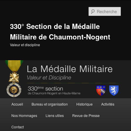
Aller
au
Rech
contenu
principal
330° Section de la Médaille
Militaire de Chaumont-Nogent
Valeur et discipline
Menu
Accueil
Bureau et organisation
Historique
Activités
principal
Nos Hommages
Liens utiles
Revue de Presse
Contact