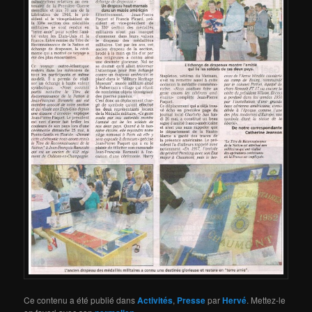
Ce contenu a été publié dans
Activités
,
Presse
par
Hervé
. Mettez-le