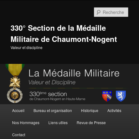
Aller
au
Rech
contenu
principal
330° Section de la Médaille
Militaire de Chaumont-Nogent
Valeur et discipline
Menu
Accueil
Bureau et organisation
Historique
Activités
principal
Nos Hommages
Liens utiles
Revue de Presse
Contact