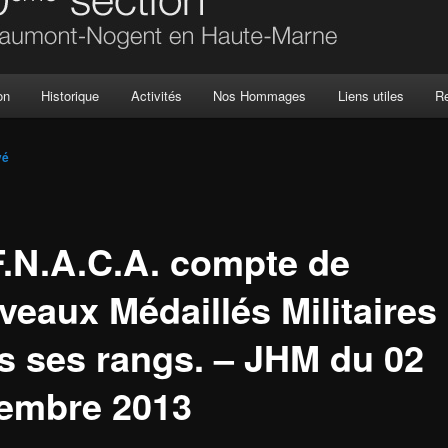
on
Historique
Activités
Nos Hommages
Liens utiles
R
vé
F.N.A.C.A. compte de
veaux Médaillés Militaires
s ses rangs. – JHM du 02
embre 2013