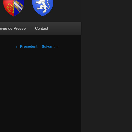
evue de Presse
Contact
Navigation
←
Précédent
Suivant
→
des
articles