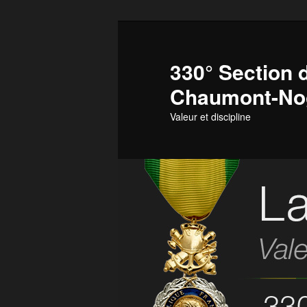
Aller
au
contenu
330° Section d
principal
Chaumont-No
Valeur et discipline