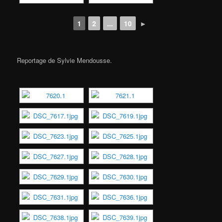
1
2
...
10
►
Reportage de Sylvie Mendousse.