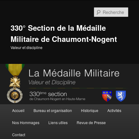
Aller
au
Rech
contenu
principal
330° Section de la Médaille
Militaire de Chaumont-Nogent
Valeur et discipline
Menu
Accueil
Bureau et organisation
Historique
Activités
principal
Nos Hommages
Liens utiles
Revue de Presse
Contact