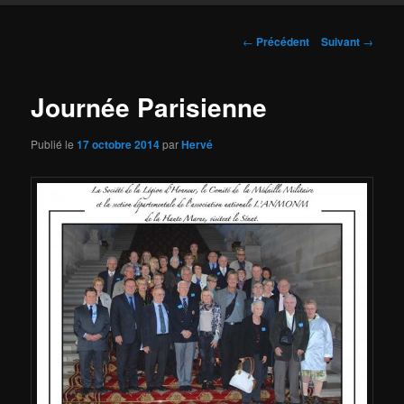
Navigation
←
Précédent
Suivant
→
des
articles
Journée Parisienne
Publié le
17 octobre 2014
par
Hervé