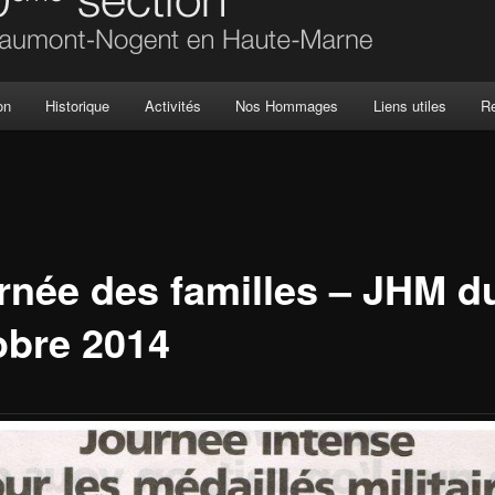
on
Historique
Activités
Nos Hommages
Liens utiles
R
rnée des familles – JHM d
obre 2014