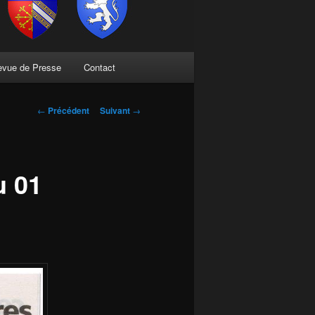
evue de Presse
Contact
Navigation
←
Précédent
Suivant
→
des
articles
u 01