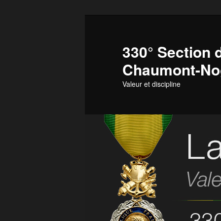
Aller
au
contenu
330° Section d
principal
Chaumont-No
Valeur et discipline