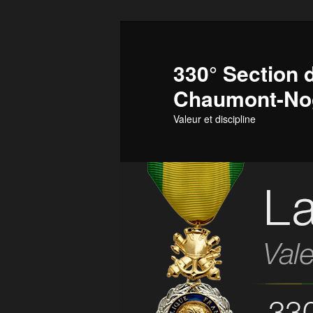
Aller
au
contenu
330° Section d
principal
Chaumont-No
Valeur et discipline