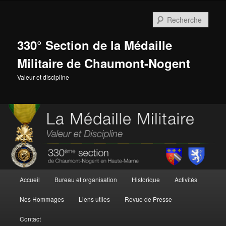
Aller
au
Rech
contenu
principal
330° Section de la Médaille
Militaire de Chaumont-Nogent
Valeur et discipline
Menu
Accueil
Bureau et organisation
Historique
Activités
principal
Nos Hommages
Liens utiles
Revue de Presse
Contact