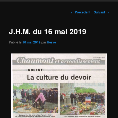
Navigation
←
Précédent
Suivant
→
des
articles
J.H.M. du 16 mai 2019
Publié le
16 mai 2019
par
Hervé