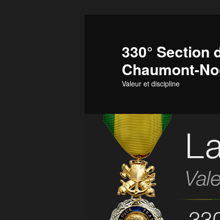
Aller
au
contenu
330° Section d
principal
Chaumont-No
Valeur et discipline