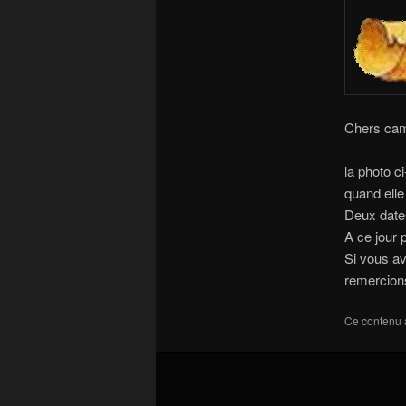
Chers cam
la photo c
quand elle 
Deux dates
A ce jour 
Si vous av
remercion
Ce contenu 