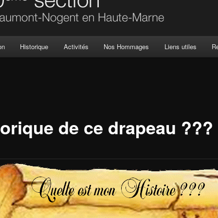
on
Historique
Activités
Nos Hommages
Liens utiles
R
torique de ce drapeau ???