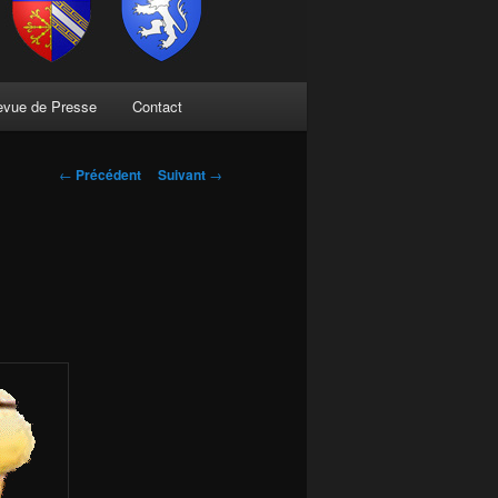
evue de Presse
Contact
Navigation
←
Précédent
Suivant
→
des
articles