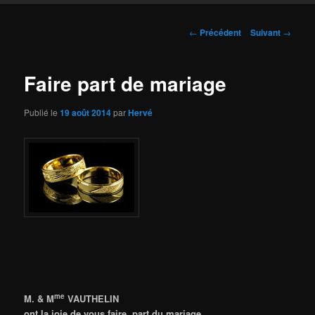
Navigation
←
Précédent
Suivant
→
des
articles
Faire part de mariage
Publié le
19 août 2014
par
Hervé
me
M. & M
VAUTHELIN
ont la joie de vous faire part du mariage