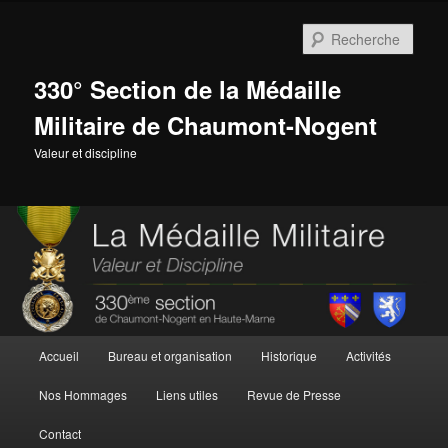
Aller
au
Rech
contenu
principal
330° Section de la Médaille
Militaire de Chaumont-Nogent
Valeur et discipline
Menu
Accueil
Bureau et organisation
Historique
Activités
principal
Nos Hommages
Liens utiles
Revue de Presse
Contact