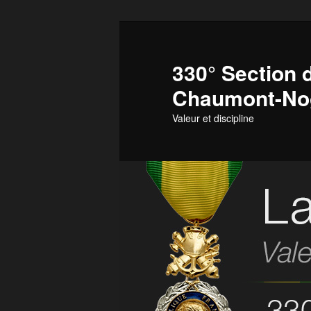
Aller
au
contenu
330° Section d
principal
Chaumont-No
Valeur et discipline