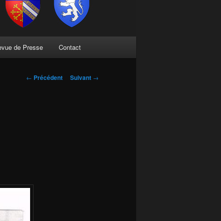
evue de Presse
Contact
Navigation
←
Précédent
Suivant
→
des
articles