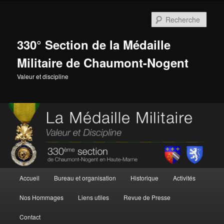
Aller
au
Rech
contenu
principal
330° Section de la Médaille
Militaire de Chaumont-Nogent
Valeur et discipline
Menu
Accueil
Bureau et organisation
Historique
Activités
principal
Nos Hommages
Liens utiles
Revue de Presse
Contact