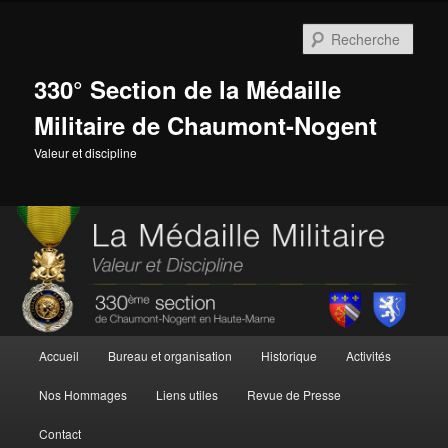
Aller
au
Rech
contenu
principal
330° Section de la Médaille
Militaire de Chaumont-Nogent
Valeur et discipline
Menu
Accueil
Bureau et organisation
Historique
Activités
principal
Nos Hommages
Liens utiles
Revue de Presse
Contact