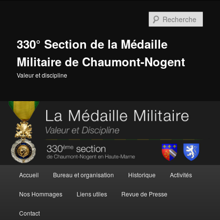
Aller
au
Rech
contenu
principal
330° Section de la Médaille
Militaire de Chaumont-Nogent
Valeur et discipline
Menu
Accueil
Bureau et organisation
Historique
Activités
principal
Nos Hommages
Liens utiles
Revue de Presse
Contact