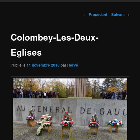
Navigation
←
Précédent
Suivant
→
des
articles
Colombey-Les-Deux-
Eglises
Publié le
11 novembre 2018
par
Hervé