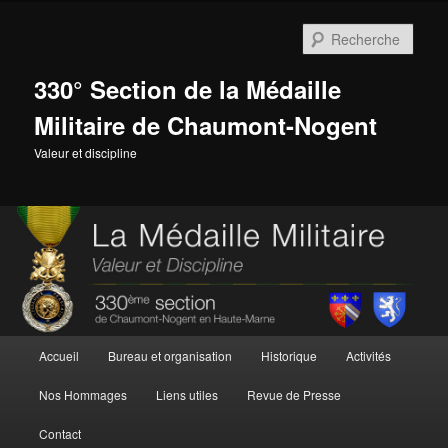
Aller
au
Rech
contenu
principal
330° Section de la Médaille
Militaire de Chaumont-Nogent
Valeur et discipline
Menu
Accueil
Bureau et organisation
Historique
Activités
principal
Nos Hommages
Liens utiles
Revue de Presse
Contact