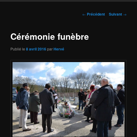
Navigation
←
Précédent
Suivant
→
des
articles
Cérémonie funèbre
Publié le
8 avril 2016
par
Hervé