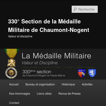
Aller
au
Rech
contenu
principal
330° Section de la Médaille
Militaire de Chaumont-Nogent
Valeur et discipline
Menu
Accueil
Bureau et organisation
Historique
Activités
principal
Nos Hommages
Liens utiles
Revue de Presse
Contact