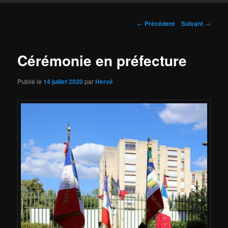
Navigation
←
Précédent
Suivant
→
des
articles
Cérémonie en préfecture
Publié le
14 juillet 2020
par
Hervé