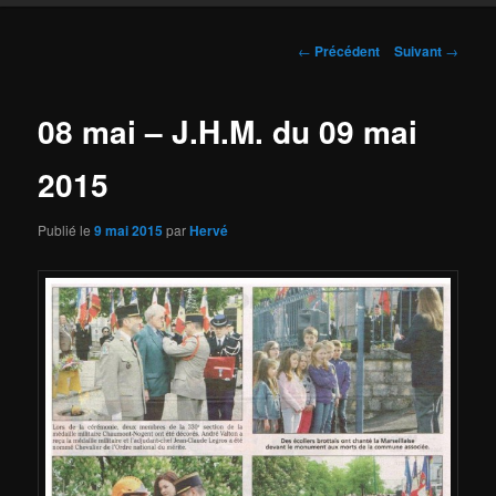
Navigation
←
Précédent
Suivant
→
des
articles
08 mai – J.H.M. du 09 mai
2015
Publié le
9 mai 2015
par
Hervé