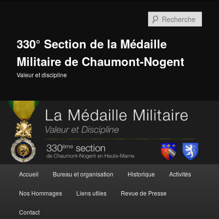
Aller
au
Rech
contenu
principal
330° Section de la Médaille
Militaire de Chaumont-Nogent
Valeur et discipline
Menu
Accueil
Bureau et organisation
Historique
Activités
principal
Nos Hommages
Liens utiles
Revue de Presse
Contact