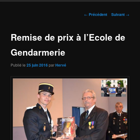
Navigation
←
Précédent
Suivant
→
des
articles
Remise de prix à l’Ecole de
Gendarmerie
Publié le
25 juin 2016
par
Hervé