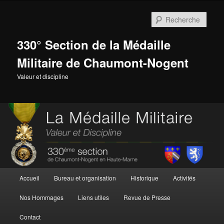
Aller
au
Rech
contenu
principal
330° Section de la Médaille
Militaire de Chaumont-Nogent
Valeur et discipline
Menu
Accueil
Bureau et organisation
Historique
Activités
principal
Nos Hommages
Liens utiles
Revue de Presse
Contact