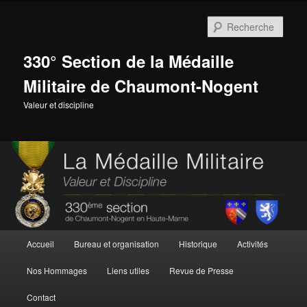
Aller
au
Rech
contenu
principal
330° Section de la Médaille
Militaire de Chaumont-Nogent
Valeur et discipline
Menu
Accueil
Bureau et organisation
Historique
Activités
principal
Nos Hommages
Liens utiles
Revue de Presse
Contact