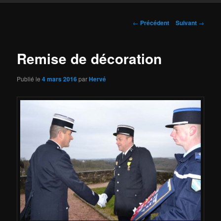
Navigation
←
Précédent
Suivant
→
des
articles
Remise de décoration
Publié le
4 mars 2016
par
Hervé