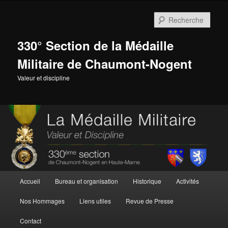
Aller
au
Rech
contenu
principal
330° Section de la Médaille
Militaire de Chaumont-Nogent
Valeur et discipline
Menu
Accueil
Bureau et organisation
Historique
Activités
principal
Nos Hommages
Liens utiles
Revue de Presse
Contact