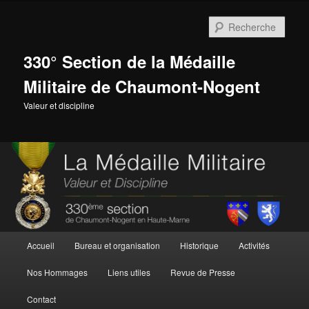
Aller
au
Rech
contenu
principal
330° Section de la Médaille
Militaire de Chaumont-Nogent
Valeur et discipline
Menu
Accueil
Bureau et organisation
Historique
Activités
principal
Nos Hommages
Liens utiles
Revue de Presse
Contact