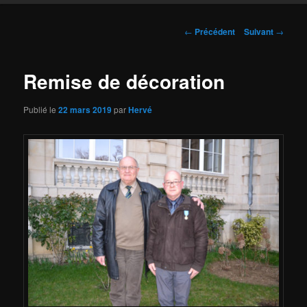
Navigation
←
Précédent
Suivant
→
des
articles
Remise de décoration
Publié le
22 mars 2019
par
Hervé