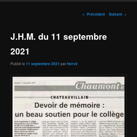
Navigation
←
Précédent
Suivant
→
des
articles
J.H.M. du 11 septembre
2021
Publié le
11 septembre 2021
par
Hervé