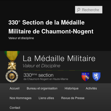
Aller
au
Rech
contenu
principal
330° Section de la Médaille
Militaire de Chaumont-Nogent
Valeur et discipline
Menu
Accueil
Bureau et organisation
Historique
Activités
principal
Nos Hommages
Liens utiles
Revue de Presse
Contact